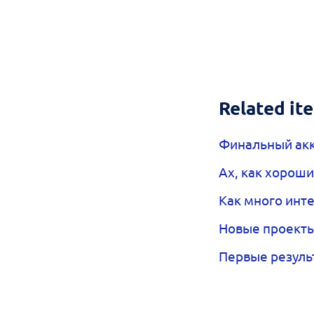
Related it
Финальный акк
Ах, как хорош
Как много инте
Новые проекты
Первые резуль