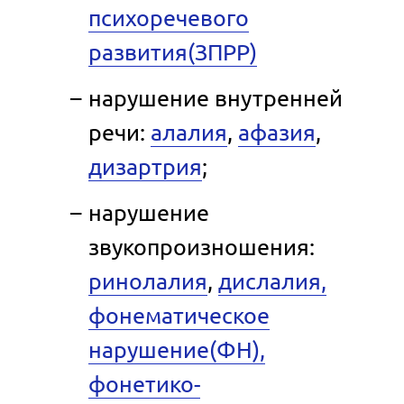
психоречевого
развития(ЗПРР)
нарушение внутренней
речи:
алалия
,
афазия
,
дизартрия
;
нарушение
звукопроизношения:
ринолалия
,
дислалия,
фонематическое
нарушение(ФН),
фонетико-