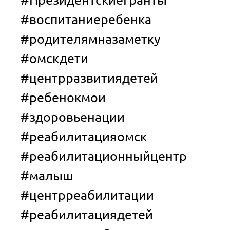
#воспитаниеребенка
#родителямназаметку
#омскдети
#центрразвитиядетей
#ребенокмои‌
#здоровьенации
#реабилитацияомск
#реабилитационныйцентр
#малыш
#центрреабилитации
#реабилитациядетей