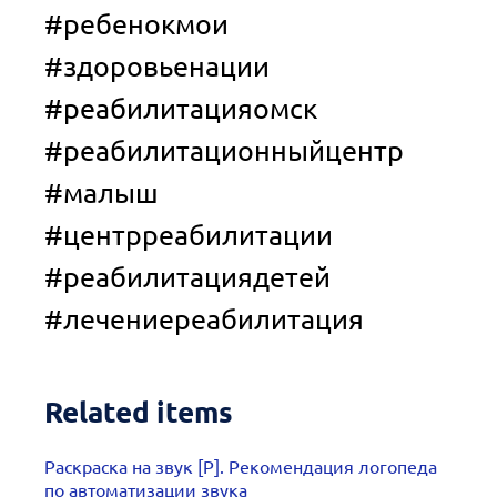
#ребенокмои‌
#здоровьенации
#реабилитацияомск
#реабилитационныйцентр
#малыш
#центрреабилитации
#реабилитациядетей
#лечениереабилитация
Related items
Раскраска на звук [Р]. Рекомендация логопеда
по автоматизации звука