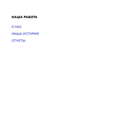
НАША РАБОТА
О НАС
НАША ИСТОРИЯ
ОТЧЕТЫ
КОНТАКТЫ
СМИ О НАС
НОВОСТИ
НОВОСТИ
ПРОЕКТЫ
ПОЛИТИКА БЕЗОПАСНОСТИ
Политика обработки персональных данных
Политика конфиденциальности